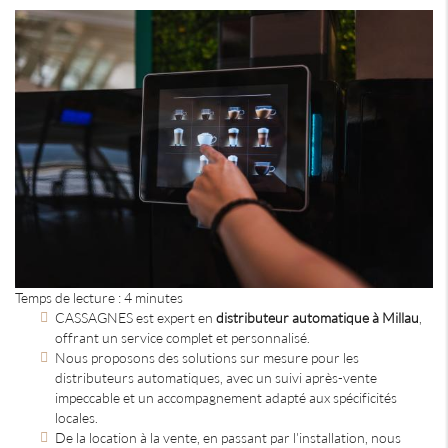
Temps de lecture : 4 minutes
CASSAGNES est expert en
distributeur automatique à Millau
,
offrant un service complet et personnalisé.
Nous proposons des solutions sur mesure pour les
distributeurs automatiques, avec un suivi après-vente
impeccable et un accompagnement adapté aux spécificités
locales.
De la location à la vente, en passant par l'installation, nous