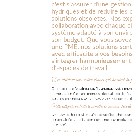
c'est s'assurer d'une gestio
hydriques et de réduire les 
solutions obsolètes. Nos expe
collaboration avec chaque cli
système adapté à son envir
son budget. Que vous soyez
une PME, nos solutions son
avec efficacité à vos besoin
s'intégrer harmonieusement 
d'espaces de travail.
Des distributeurs automatiques qui boostent la pr
Opter pour une
fontaine à eau filtrante pour votre entr
d'hydratation. C'est une promesse de qualité et d'effica
garantissent une eau
pure
,
rafraîchissante
et exempte d'
Votre entreprise peut-elle se permettre un mauvais choix de 
Un mauvais choix peut entraîner des coûts cachés et une
personnalisées aident à identifier le meilleur produit p
au travail
.