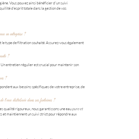
giène. Vous pouvez ainsi bénéficier d'un suivi
uillité d'esprit totale dans la gestion de vos
eau en entreprise ?
t le type de filtration souhaité. Assurez-vous également
rante ?
. Un entretien régulier est crucial pour maintenir son
ues ?
pondent aux besoins spécifiques de votre entreprise, de
 distribuée dans ses fontaines ?
les qualité rigoureux, nous garantissons une eau
pure et
ts et maintiennent un suivi strict pour répondre aux