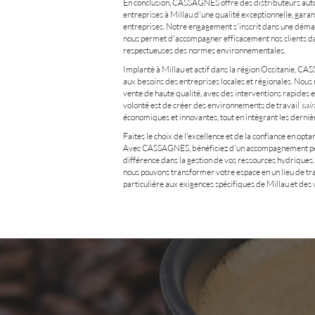
En conclusion, CASSAGNES offre des distributeurs autom
entreprises à Millau d'une qualité exceptionnelle, garan
entreprises. Notre engagement s'inscrit dans une dém
nous permet d'accompagner efficacement nos clients dan
respectueuses des normes environnementales.
Implanté à Millau et actif dans la région Occitanie, 
aux besoins des entreprises locales et régionales. Nous 
vente de haute qualité, avec des interventions rapides
volonté est de créer des environnements de travail
sain
économiques et innovantes, tout en intégrant les dernière
Faites le choix de l'excellence et de la confiance en opt
Avec CASSAGNES, bénéficiez d'un accompagnement per
différence dans la gestion de vos ressources hydriques
nous pouvons transformer votre espace en un lieu de tr
particulière aux exigences spécifiques de Millau et des 