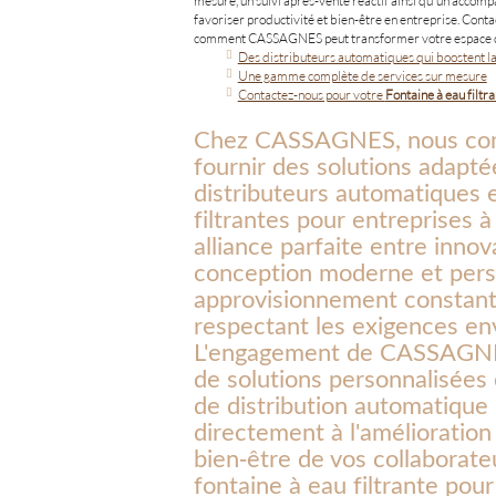
mesure, un suivi après-vente réactif ainsi qu'un accomp
favoriser productivité et bien-être en entreprise. Cont
comment CASSAGNES peut transformer votre espace de
Des distributeurs automatiques qui boostent la
Une gamme complète de services sur mesure
Contactez-nous pour votre
Fontaine à eau filtr
Chez CASSAGNES, nous com
fournir des solutions adapt
distributeurs automatiques 
filtrantes pour entreprises 
alliance parfaite entre inno
conception moderne et perso
approvisionnement constant 
respectant les exigences en
L'engagement de CASSAGNES
de solutions personnalisée
de distribution automatique 
directement à l'amélioration
bien-être de vos collaborate
fontaine à eau filtrante pour