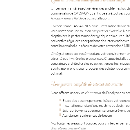
Quelle est la véritable valeur ajoutée d'un service adapté ?
Un service mal géré peut générer des problèmes logis
comme celui de CASSAGNES anticipe et résout ces soucis
fonctionnement fluide
de vos installations.
En choisissant CASSAGNES pour l'installation de vos dis
vous optez pour une solution
complète et évolutive
. Nos
d'optimiser la performance énergétique et la durabili
préventive régulière et organisons des interventions rap
contribuant ainsi à la réussite de votre entreprise à Mil
L'intégration de ces systèmes dans votre environnement
sécurité et d'hygiène les plus strictes. Chaque installa
contraintes architecturales et aux exigences techniques 
audits approfondis pour proposer des solutions qui co
optimal.
Une gamme complète de services sur mesure
Nous offrons un service
clé en main
, de l'analyse des be
Étude des besoins personnalisés de votre entre
Installation sur site d'une machine au design é
Suivi après-vente avec maintenance préventive
Assistance rapide en cas de besoin
Nos fontaines à eau sont conçues pour s'intégrer parfai
discrète mais essentielle
.