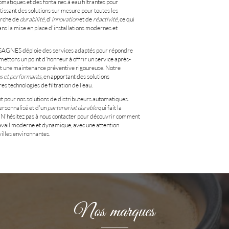
atiques et des fontaines à eau filtrantes pour
tissant des solutions sur mesure pour toutes les
arche de
durabilité
, d'
innovation
et de
réactivité
, ce qui
s la mise en place d'installations modernes et
CASSAGNES déploie des services adaptés pour répondre
mettons un point d'honneur à offrir un service après-
 et une maintenance préventive rigoureuse. Notre
s et performants
, en apportant des solutions
s technologies de filtration de l'eau.
ant pour nos solutions de distributeurs automatiques.
sonnalisé et d'un
partenariat durable
qui fait la
. N'hésitez pas à nous contacter pour découvrir comment
avail moderne et dynamique, avec une attention
villes environnantes.
Nos marques