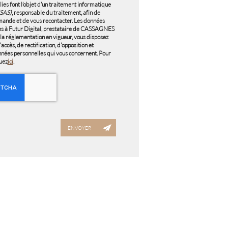
lies font l’objet d’un traitement informatique
SAS)
, responsable du traitement, afin de
mande et de vous recontacter. Les données
es à Futur Digital, prestataire de CASSAGNES
a réglementation en vigueur, vous disposez
ccès, de rectification, d'opposition et
nnées personnelles qui vous concernent. Pour
quez
ici
.