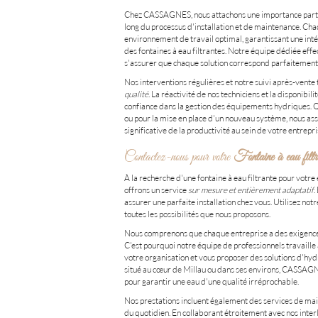
Chez CASSAGNES, nous attachons une importance partic
long du processus d'installation et de maintenance. Chaq
environnement de travail optimal, garantissant une in
des fontaines à eau filtrantes. Notre équipe dédiée effe
s'assurer que chaque solution correspond parfaitement
Nos interventions régulières et notre suivi après-ven
qualité
. La réactivité de nos techniciens et la disponib
confiance dans la gestion des équipements hydriques. Qu
ou pour la mise en place d'un nouveau système, nous assu
significative de la productivité au sein de votre entrepri
Contactez-nous pour votre
Fontaine à eau filtr
À la recherche d'une fontaine à eau filtrante pour vot
offrons un service
sur mesure et entièrement adaptatif
.
assurer une parfaite installation chez vous. Utilisez not
toutes les possibilités que nous proposons.
Nous comprenons que chaque entreprise a des exigence
C'est pourquoi notre équipe de professionnels travaille 
votre organisation et vous proposer des solutions d'hy
situé au cœur de Millau ou dans ses environs, CASSAGN
pour garantir une eau d'une qualité irréprochable.
Nos prestations incluent également des services de m
du quotidien. En collaborant étroitement avec nos interl