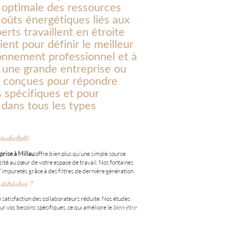
n optimale des ressources
coûts énergétiques liés aux
rts travaillent en étroite
ent pour définir le meilleur
onnement professionnel et à
 une grande entreprise ou
t conçues pour répondre
s spécifiques et pour
dans tous les types
oductivité
eprise à Millau
offre bien plus qu'une simple source
cité au cœur de votre espace de travail. Nos fontaines
impuretés grâce à des filtres de dernière génération.
distributeur ?
 satisfaction des collaborateurs réduite. Nos études
our vos besoins spécifiques, ce qui améliore le
bien-être