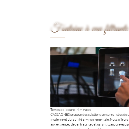
CASSAGNES
Fontaine à eau filtrant
Temps de lecture : 4 minutes
CASSAGNES propose des solutions personnalisées de dis
moderne et durabilité environnementale. Nous offrons d
aux exigences des entreprises et garantissant une eau pur