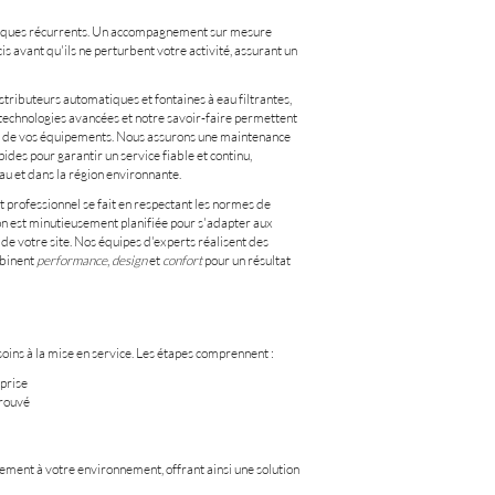
tiques récurrents. Un accompagnement sur mesure
 avant qu'ils ne perturbent votre activité, assurant un
tributeurs automatiques et fontaines à eau filtrantes,
 technologies avancées et notre savoir-faire permettent
té de vos équipements. Nous assurons une maintenance
ides pour garantir un service fiable et continu,
lau et dans la région environnante.
 professionnel se fait en respectant les normes de
tion est minutieusement planifiée pour s'adapter aux
de votre site. Nos équipes d'experts réalisent des
mbinent
performance
,
design
et
confort
pour un résultat
soins à la mise en service. Les étapes comprennent :
prise
prouvé
tement à votre environnement, offrant ainsi une solution