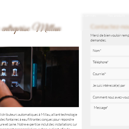
Accueil
Qui sommes-nous ?
Nos services
Nos produits
e entreprise Millau
Contactez-no
Merci de bien vouloir rempl
demandes.
tributeurs automatiques à Millau, alliant technologie
es fontaines à eau filtrantes conçues pour répondre
e et saine. Notre expertise inclut des installations sur