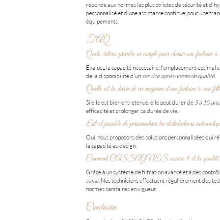
réponde aux normes les plus strictes de sécurité et d'hy
personnalisé et d'une assistance continue, pour une tranq
équipements.
FAQ
Quels critères prendre en compte pour choisir une fontaine à 
Évaluez la capacité nécessaire, l'emplacement optimal e
de la disponibilité d'un
service après-vente de qualité
.
Quelle est la durée de vie moyenne d'une fontaine à eau filt
Si elle est bien entretenue, elle peut durer de
5 à 10 ans
efficacité et prolonger sa durée de vie.
Est-il possible de personnaliser les distributeurs automatiq
Oui, nous proposons des solutions personnalisées qui ré
la capacité au design.
Comment CASSAGNES assure-t-il la qualité de l'eau
Grâce à un système de filtration avancé et à des contrô
saine
. Nos techniciens effectuent régulièrement des tes
normes sanitaires en vigueur.
Conclusion