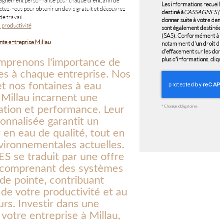
agnement personnalisé pour chaque client, afin de
Les informations recueil
actez-nous pour obtenir un devis gratuit et découvrez
destiné à
CASSAGNES (
 travail.
donner suite à votre de
 productivité
sont également destiné
(SAS). Conformément à l
ante entreprise Millau
notamment d'un droit d'a
d'effacement sur les do
prenons l'importance de
plus d’informations, cli
ées à chaque entreprise. Nos
et nos fontaines à eau
à Millau incarnent une
vation et performance. Leur
*
Champs obligatoires
nnalisée garantit un
en eau de qualité, tout en
vironnementales actuelles.
 se traduit par une offre
s comprenant des systèmes
de pointe, contribuant
 de votre productivité et au
urs. Investir dans une
 votre entreprise à Millau,