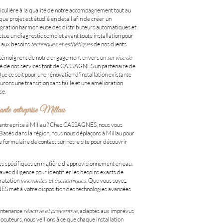
ulière à la qualité de notre accompagnement tout au
ue projet est étudié en détail afin de créer un
tégration harmonieuse des distributeurs automatiques et
ctue un diagnostic complet avant toute installation pour
 aux besoins
techniques et esthétiques
de nos clients.
te témoignent de notre engagement envers un
service de
ilité de nos services font de CASSAGNES un partenaire de
e ce soit pour une rénovation d'installation existante
rons une transition sans faille et une amélioration
se.
ante entreprise Millau
re entreprise à Millau ? Chez CASSAGNES, nous vous
 Basés dans la région, nous nous déplaçons à Millau pour
re formulaire de contact sur notre site pour découvrir
s spécifiques en matière d'approvisionnement en eau.
avec diligence pour identifier les besoins exacts de
dratation
innovantes et économiques
. Que vous soyez
ES met à votre disposition des technologies avancées
aintenance
réactive et préventive
, adaptés aux imprévus
ocuteurs, nous veillons à ce que chaque installation